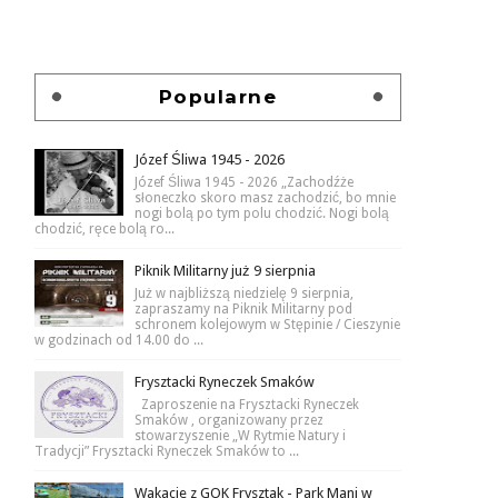
Popularne
Józef Śliwa 1945 - 2026
Józef Śliwa 1945 - 2026 „Zachodźże
słoneczko skoro masz zachodzić, bo mnie
nogi bolą po tym polu chodzić. Nogi bolą
chodzić, ręce bolą ro...
Piknik Militarny już 9 sierpnia
Już w najbliższą niedzielę 9 sierpnia,
zapraszamy na Piknik Militarny pod
schronem kolejowym w Stępinie / Cieszynie
w godzinach od 14.00 do ...
Frysztacki Ryneczek Smaków
Zaproszenie na Frysztacki Ryneczek
Smaków , organizowany przez
stowarzyszenie „W Rytmie Natury i
Tradycji” Frysztacki Ryneczek Smaków to ...
Wakacje z GOK Frysztak - Park Mani w