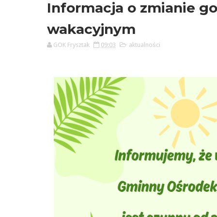
Informacja o zmianie go
wakacyjnym
GOK Frysztak
09:03
aktualności