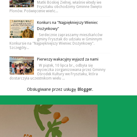
Matki Boskiej Zielnej, właśnie wtedy we
Frysztaku obchodzimy Gminne Święto
Plonów. Poświęcenie wieńc...
Konkurs na "Najpiękniejszy Wieniec
Dożynkowy"
Serdecznie zapraszamy mieszkańców
gminy Frysztak do udziału w Gminnym
Konkursie na "Najpiękniejszy Wieniec Dożynkowy".
Szczegóły...
Pierwszy wakacyjny wyjazd za nami
W piątek, 10 lipca br., odbyła się
wycieczka zorganizowana przez Gminny
Ośrodek Kultury we Frysztaku, która
dostarczyła uczestnikom wielu ...
Obsługiwane przez usługę
Blogger
.