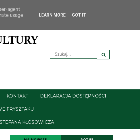
user-agent
erate usage
LEARN MORE
GOT IT
KONTAKT
DEKLARACJA DOSTĘPNOŚCI
WE FRYSZTAKU
 STEFANA KŁOSOWICZA
NAJNOWSZE
RÓŻNE