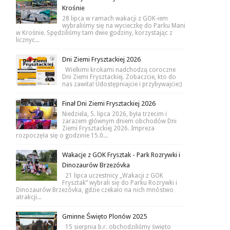
Krośnie
28 lipca w ramach wakacji z GOK-iem
wybraliśmy się na wycieczkę do Parku Mani
w Krośnie. Spędziliśmy tam dwie godziny, korzystając z
licznyc...
Dni Ziemi Frysztackiej 2026
Wielkimi krokami nadchodzą coroczne
Dni Ziemi Frysztackiej. Zobaczcie, kto do
nas zawita! Udostępniajcie i przybywajcie:)
Finał Dni Ziemi Frysztackiej 2026
Niedziela, 5. lipca 2026, była trzecim i
zarazem głównym dniem obchodów Dni
Ziemi Frysztackiej 2026. Impreza
rozpoczęła się o godzinie 15.0...
Wakacje z GOK Frysztak - Park Rozrywki i
Dinozaurów Brzezóvka
21 lipca uczestnicy „Wakacji z GOK
Frysztak” wybrali się do Parku Rozrywki i
Dinozaurów Brzezóvka, gdzie czekało na nich mnóstwo
atrakcji...
Gminne Święto Plonów 2025
15 sierpnia b.r. obchodziliśmy święto