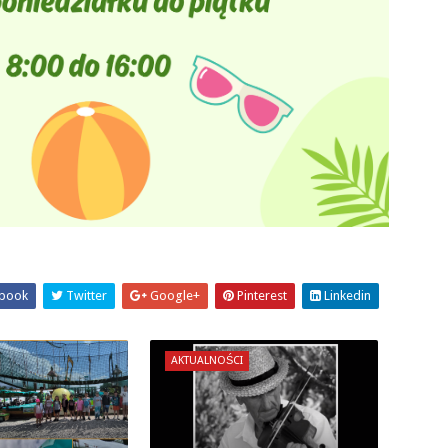
book
Twitter
Google+
Pinterest
Linkedin
AKTUALNOŚCI