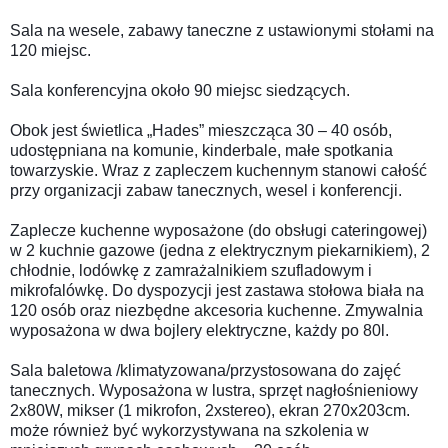
Sala na wesele, zabawy taneczne z ustawionymi stołami na
120 miejsc.
Sala konferencyjna około 90 miejsc siedzących.
Obok jest świetlica „Hades” mieszcząca 30 – 40 osób,
udostępniana na komunie, kinderbale, małe spotkania
towarzyskie. Wraz z zapleczem kuchennym stanowi całość
przy organizacji zabaw tanecznych, wesel i konferencji.
Zaplecze kuchenne wyposażone (do obsługi cateringowej)
w 2 kuchnie gazowe (jedna z elektrycznym piekarnikiem), 2
chłodnie, lodówkę z zamrażalnikiem szufladowym i
mikrofalówkę. Do dyspozycji jest zastawa stołowa biała na
120 osób oraz niezbędne akcesoria kuchenne. Zmywalnia
wyposażona w dwa bojlery elektryczne, każdy po 80l.
Sala baletowa /klimatyzowana/przystosowana do zajęć
tanecznych. Wyposażona w lustra, sprzęt nagłośnieniowy
2x80W, mikser (1 mikrofon, 2xstereo), ekran 270x203cm.
może również być wykorzystywana na szkolenia w