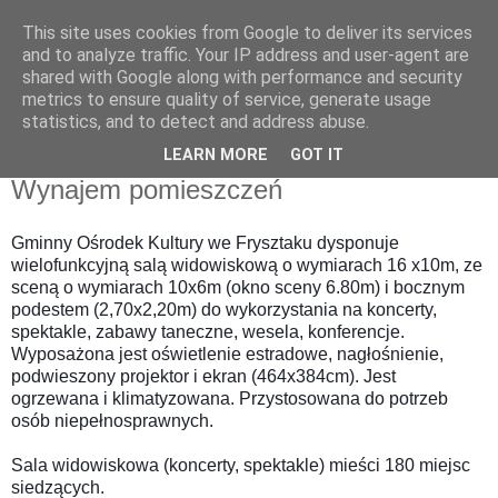
This site uses cookies from Google to deliver its services
and to analyze traffic. Your IP address and user-agent are
shared with Google along with performance and security
metrics to ensure quality of service, generate usage
statistics, and to detect and address abuse.
LEARN MORE
GOT IT
Wynajem pomieszczeń
Gminny Ośrodek Kultury we Frysztaku dysponuje
wielofunkcyjną salą widowiskową o wymiarach 16 x10m, ze
sceną o wymiarach 10x6m (okno sceny 6.80m) i bocznym
podestem (2,70x2,20m) do wykorzystania na koncerty,
spektakle, zabawy taneczne, wesela, konferencje.
Wyposażona jest oświetlenie estradowe, nagłośnienie,
podwieszony projektor i ekran (464x384cm). Jest
ogrzewana i klimatyzowana. Przystosowana do potrzeb
osób niepełnosprawnych.
Sala widowiskowa (koncerty, spektakle) mieści 180 miejsc
siedzących.