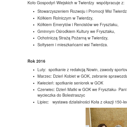
Koło Gospodyń Wiejskich w Twierdzy współpracuje z:
Stowarzyszeniem Rozwoju i Promocji Wsi Twierdz
Kółkiem Rolniczym w Twierdzy,
Kółkiem Emerytów i Rencistów we Frysztaku,
Gminnym Ośrodkiem Kultury we Frysztaku,
Ochotniczą Strażą Pożarną w Twierdzy,
Sołtysem i mieszkańcami wsi Twierdza.
Rok 2016
Luty: spotkanie z redakcją Nowin, zawody sporto
Marzec: Dzień Kobiet w GOK, zebranie sprawozda
Kwiecień: spotkanie seniorek w GOK
Czerwiec: Dzień Matki w GOK we Frysztaku- Pan
wycieczka do Bolestraszyc
Lipiec: wystawa działalności Koła z okazji 150-l