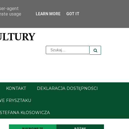
user-agent
erate usage
LEARN MORE
GOT IT
KONTAKT
DEKLARACJA DOSTĘPNOŚCI
WE FRYSZTAKU
 STEFANA KŁOSOWICZA
NAJNOWSZE
RÓŻNE