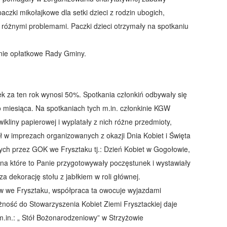
czki mikołajkowe dla setki dzieci z rodzin ubogich,
z różnymi problemami. Paczki dzieci otrzymały na spotkaniu
nie opłatkowe Rady Gminy.
ek za ten rok wynosi 50%. Spotkania członkiń odbywały się
 miesiąca. Na spotkaniach tych m.in. członkinie KGW
ikliny papierowej i wyplatały z nich różne przedmioty,
ał w imprezach organizowanych z okazji Dnia Kobiet i Święta
ch przez GOK we Frysztaku tj.: Dzień Kobiet w Gogołowie,
, na które to Panie przygotowywały poczęstunek i wystawiały
za dekorację stołu z jabłkiem w roli głównej.
w we Frysztaku, współpraca ta owocuje wyjazdami
żność do Stowarzyszenia Kobiet Ziemi Frysztackiej daje
m.in.: „ Stół Bożonarodzeniowy” w Strzyżowie