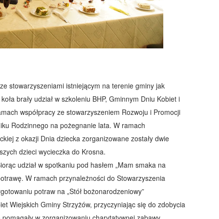
ze stowarzyszeniami istniejącym na terenie gminy jak
koła brały udział w szkoleniu BHP, Gminnym Dniu Kobiet i
mach współpracy ze stowarzyszeniem Rozwoju i Promocji
niku Rodzinnego na pożegnanie lata. W ramach
ckiej z okazji Dnia dziecka zorganizowane zostały dwie
rszych dzieci wycieczka do Krosna.
 Biorąc udział w spotkaniu pod hasłem „Mam smaka na
a potrawę. W ramach przynależności do Stowarzyszenia
rzygotowaniu potraw na „Stół bożonarodzeniowy”
et Wiejskich Gminy Strzyżów, przyczyniając się do zdobycia
e pomagały w zorganizowaniu charytatywnej zabawy