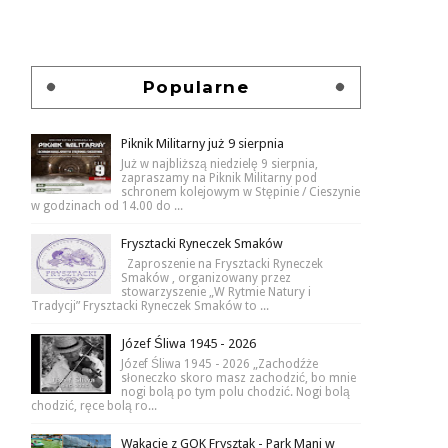
Popularne
Piknik Militarny już 9 sierpnia
Już w najbliższą niedzielę 9 sierpnia,
zapraszamy na Piknik Militarny pod
schronem kolejowym w Stępinie / Cieszynie
w godzinach od 14.00 do ...
Frysztacki Ryneczek Smaków
Zaproszenie na Frysztacki Ryneczek
Smaków , organizowany przez
stowarzyszenie „W Rytmie Natury i
Tradycji” Frysztacki Ryneczek Smaków to ...
Józef Śliwa 1945 - 2026
Józef Śliwa 1945 - 2026 „Zachodźże
słoneczko skoro masz zachodzić, bo mnie
nogi bolą po tym polu chodzić. Nogi bolą
chodzić, ręce bolą ro...
Wakacje z GOK Frysztak - Park Mani w