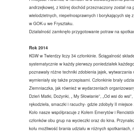
andrzejkowej, z której dochód przeznaczony został na pa
wielodzietnych, niepełnosprawnych i borykających się 
w GOK-u we Frysztaku.
Działalność zamknęło przygotowanie potraw na spotka
Rok 2014
KGW w Twierdzy liczy 34 członkinie. Ściągalność skład
systematycznie w każdy pierwszy poniedziałek każdego
poznawały różne techniki zdobienia jajek, wytwarzania w
wymieniały się także przepisami. Członkinie brały udzi
Ziemniaczka, jak również w wydarzeniach organizowany
Dzień Matki, Dożynki, „ My Słowianie”, „Od wsi do wsi”
rękodzieła, smaczki i racuchy- gdzie zdobyły II miejsce 
Koło nasze współpracuje z Kołem Emerytów i Rencistó
członków obu grup na wycieczki oraz do kina. Przynale
kołu możliwość brania udziału w różnych spotkaniach, 