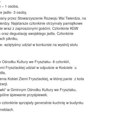
,
 – 1 osoba,
e jadło- 3 osoby,
owany przez Stowarzyszenie Rozwoju Wsi Twierdza, na
ierdzy. Najstarsze członkinie otrzymały pamiątkowe
nie wraz z zaproszonymi gośćmi. Członkinie KGW
oraz degustację swojskiego jadła. Członkinie
ch pikniku,
e- wzięłyśmy udział w konkursie na wystrój stołu
Ośrodku Kultury we Frysztaku- 8 członkiń,
mi Frysztackiej udział w odpuście w Kościele u
dła,
ia Kobiet Ziemi Frysztackiej, w której panie z koła
acji.
iewki” w Gminnym Ośrodku Kultury we Frysztaku,
pólne śpiewanie przyśpiewek.
 członkinie sprzątały generalnie kuchnię w budynku
 meblach.