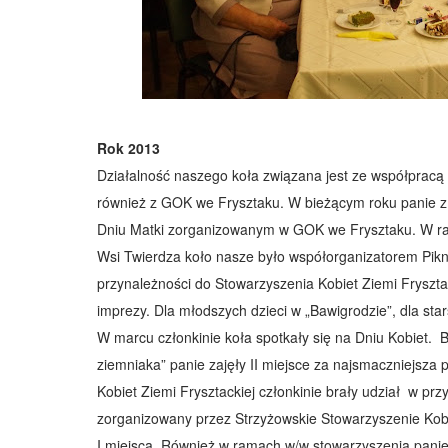
Rok 2013
Działalność naszego koła związana jest ze współpracą 
również z GOK we Frysztaku. W bieżącym roku panie z 
Dniu Matki zorganizowanym w GOK we Frysztaku. W ra
Wsi Twierdza koło nasze było współorganizatorem Pik
przynależności do Stowarzyszenia Kobiet Ziemi Fryszta
imprezy. Dla młodszych dzieci w „Bawigrodzie”, dla sta
W marcu członkinie koła spotkały się na Dniu Kobiet.
ziemniaka” panie zajęły II miejsce za najsmaczniejsz
Kobiet Ziemi Frysztackiej członkinie brały udział w p
zorganizowany przez Strzyżowskie Stowarzyszenie Kobi
I miejsca. Również w ramach w/w stowarzyszenia pani