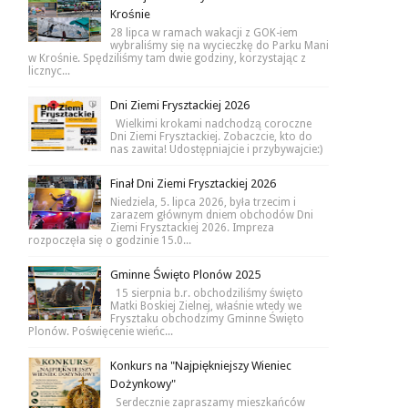
Krośnie
28 lipca w ramach wakacji z GOK-iem
wybraliśmy się na wycieczkę do Parku Mani
w Krośnie. Spędziliśmy tam dwie godziny, korzystając z
licznyc...
Dni Ziemi Frysztackiej 2026
Wielkimi krokami nadchodzą coroczne
Dni Ziemi Frysztackiej. Zobaczcie, kto do
nas zawita! Udostępniajcie i przybywajcie:)
Finał Dni Ziemi Frysztackiej 2026
Niedziela, 5. lipca 2026, była trzecim i
zarazem głównym dniem obchodów Dni
Ziemi Frysztackiej 2026. Impreza
rozpoczęła się o godzinie 15.0...
Gminne Święto Plonów 2025
15 sierpnia b.r. obchodziliśmy święto
Matki Boskiej Zielnej, właśnie wtedy we
Frysztaku obchodzimy Gminne Święto
Plonów. Poświęcenie wieńc...
Konkurs na "Najpiękniejszy Wieniec
Dożynkowy"
Serdecznie zapraszamy mieszkańców