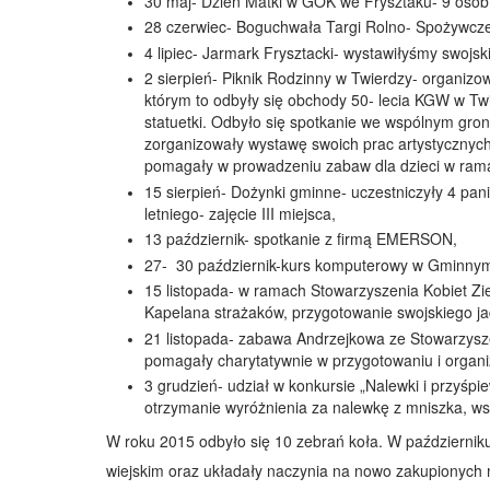
30 maj- Dzień Matki w GOK we Frysztaku- 9 osób
28 czerwiec- Boguchwała Targi Rolno- Spożywcze
4 lipiec- Jarmark Frysztacki- wystawiłyśmy swojski
2 sierpień- Piknik Rodzinny w Twierdzy- organiz
którym to odbyły się obchody 50- lecia KGW w Tw
statuetki. Odbyło się spotkanie we wspólnym gro
zorganizowały wystawę swoich prac artystycznych 
pomagały w prowadzeniu zabaw dla dzieci w rama
15 sierpień- Dożynki gminne- uczestniczyły 4 pani
letniego- zajęcie III miejsca,
13 październik- spotkanie z firmą EMERSON,
27- 30 październik-kurs komputerowy w Gminnym 
15 listopada- w ramach Stowarzyszenia Kobiet Zie
Kapelana strażaków, przygotowanie swojskiego ja
21 listopada- zabawa Andrzejkowa ze Stowarzyszen
pomagały charytatywnie w przygotowaniu i organiz
3 grudzień- udział w konkursie „Nalewki i przyśp
otrzymanie wyróżnienia za nalewkę z mniszka, ws
W roku 2015 odbyło się 10 zebrań koła. W październiku
wiejskim oraz układały naczynia na nowo zakupionych