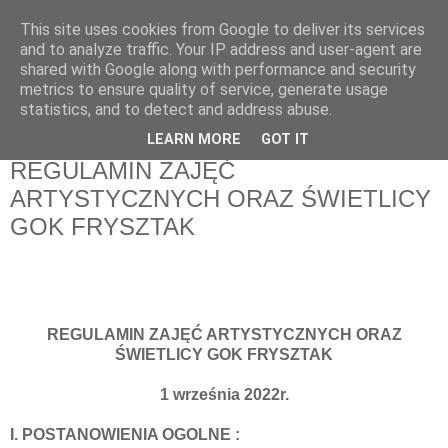
This site uses cookies from Google to deliver its services
and to analyze traffic. Your IP address and user-agent are
shared with Google along with performance and security
metrics to ensure quality of service, generate usage
statistics, and to detect and address abuse.
LEARN MORE
GOT IT
REGULAMIN ZAJĘĆ
ARTYSTYCZNYCH ORAZ ŚWIETLICY
GOK FRYSZTAK
REGULAMIN ZAJĘĆ ARTYSTYCZNYCH ORAZ
ŚWIETLICY GOK FRYSZTAK
1 września 2022r.
I. POSTANOWIENIA OGOLNE :