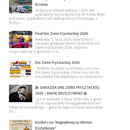
Krośnie
28 lipca w ramach wakacji z GOK-iem
wybraliśmy się na wycieczkę do Parku Mani
w Krośnie. Spędziliśmy tam dwie godziny, korzystając z
licznyc...
Finał Dni Ziemi Frysztackiej 2026
Niedziela, 5. lipca 2026, była trzecim i
zarazem głównym dniem obchodów Dni
Ziemi Frysztackiej 2026. Impreza
rozpoczęła się o godzinie 15.0...
Dni Ziemi Frysztackiej 2026
Wielkimi krokami nadchodzą coroczne
Dni Ziemi Frysztackiej. Zobaczcie, kto do
nas zawita! Udostępniajcie i przybywajcie:)
🎤 GWIAZDA DNI ZIEMI FRYSZTACKIEJ
2026 – RAFAŁ BRZOZOWSKI! 🎤
Już w niedzielę, 5 lipca 2026 roku o godz.
20:30 zapraszamy na wyjątkowy koncert
Rafała Brzozowskiego – gwiazdy tegorocznych obchodów
Dn...
Konkurs na "Najpiękniejszy Wieniec
Dożynkowy"