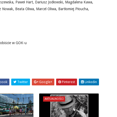
uszewska, Paweł Hart, Dariusz Jodłowski, Magdalena Kawa,
Nowak, Beata Oliwa, Marcel Oliwa, Bartłomiej Płoucha,
sobiście w GOK-u
book
Twitter
Google+
Pinterest
Linkedin
AKTUALNOŚCI