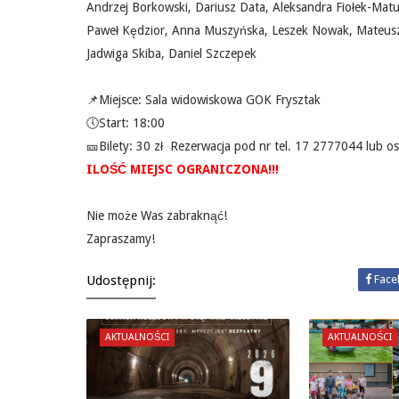
Andrzej Borkowski, Dariusz Data, Aleksandra Fiołek-Mat
Paweł Kędzior, Anna Muszyńska, Leszek Nowak, Mateusz 
Jadwiga Skiba, Daniel Szczepek
📌Miejsce: Sala widowiskowa GOK Frysztak
🕔Start: 18:00
🎫Bilety: 30 zł
Rezerwacja pod nr tel. 17 2777044 lub o
ILOŚĆ MIEJSC OGRANICZONA!!!
Nie może Was zabraknąć!
Zapraszamy!
Udostępnij:
Face
AKTUALNOŚCI
AKTUALNOŚCI