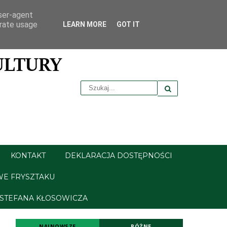
user-agent
erate usage
LEARN MORE
GOT IT
KONTAKT
DEKLARACJA DOSTĘPNOŚCI
WE FRYSZTAKU
 STEFANA KŁOSOWICZA
NAJNOWSZE
RÓŻNE