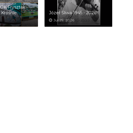
OK Frysztak -
 Krośnie
Józef Śliwa 1945 - 2026
Jul 29, 2026