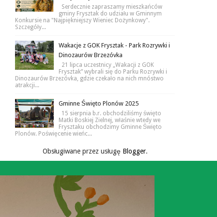
Serdecznie zapraszamy mieszkańców
gminy Frysztak do udziału w Gminnym
Konkursie na "Najpiękniejszy Wieniec Dożynkowy".
Szczegóły...
Wakacje z GOK Frysztak - Park Rozrywki i
Dinozaurów Brzezóvka
21 lipca uczestnicy „Wakacji z GOK
Frysztak” wybrali się do Parku Rozrywki i
Dinozaurów Brzezóvka, gdzie czekało na nich mnóstwo
atrakcji...
Gminne Święto Plonów 2025
15 sierpnia b.r. obchodziliśmy święto
Matki Boskiej Zielnej, właśnie wtedy we
Frysztaku obchodzimy Gminne Święto
Plonów. Poświęcenie wieńc...
Obsługiwane przez usługę
Blogger
.