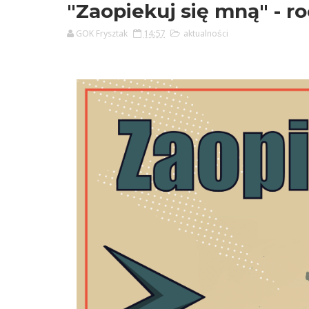
"Zaopiekuj się mną" - 
GOK Frysztak
14:57
aktualności