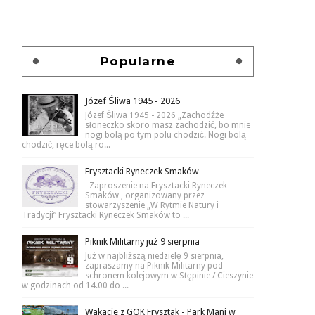
Popularne
Józef Śliwa 1945 - 2026
Józef Śliwa 1945 - 2026 „Zachodźże
słoneczko skoro masz zachodzić, bo mnie
nogi bolą po tym polu chodzić. Nogi bolą
chodzić, ręce bolą ro...
Frysztacki Ryneczek Smaków
Zaproszenie na Frysztacki Ryneczek
Smaków , organizowany przez
stowarzyszenie „W Rytmie Natury i
Tradycji” Frysztacki Ryneczek Smaków to ...
Piknik Militarny już 9 sierpnia
Już w najbliższą niedzielę 9 sierpnia,
zapraszamy na Piknik Militarny pod
schronem kolejowym w Stępinie / Cieszynie
w godzinach od 14.00 do ...
Wakacje z GOK Frysztak - Park Mani w