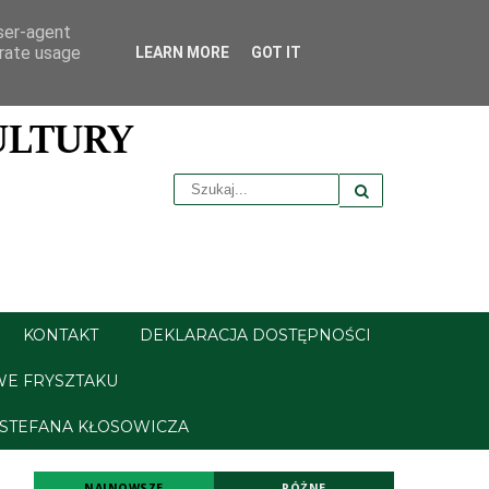
user-agent
erate usage
LEARN MORE
GOT IT
KONTAKT
DEKLARACJA DOSTĘPNOŚCI
WE FRYSZTAKU
 STEFANA KŁOSOWICZA
NAJNOWSZE
RÓŻNE