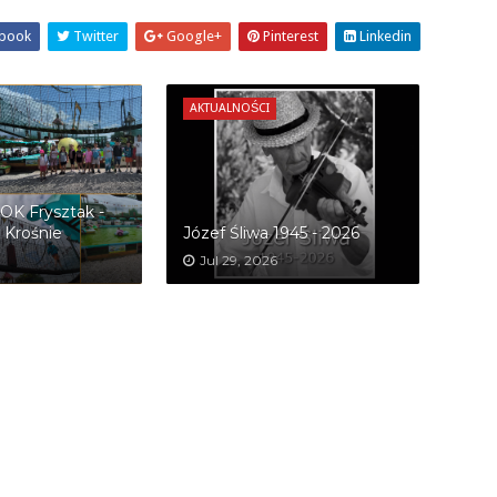
book
Twitter
Google+
Pinterest
Linkedin
AKTUALNOŚCI
OK Frysztak -
 Krośnie
Józef Śliwa 1945 - 2026
Jul 29, 2026