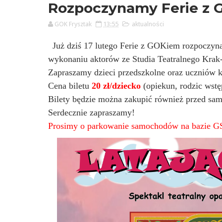
Rozpoczynamy Ferie z
GOK Frysztak
13:55
aktualności
Już dziś 17 lutego
Ferie z GOKiem rozpoczyna
wykonaniu aktorów ze Studia Teatralnego Krak-
Zapraszamy dzieci przedszkolne oraz uczniów k
Cena biletu
20 zł/dziecko
(opiekun, rodzic wstęp
Bilety będzie można zakupić również przed sa
Serdecznie zapraszamy!
Prosimy o parkowanie samochodów na bazie GS