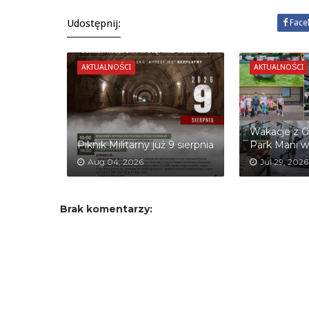
Udostępnij:
Face
AKTUALNOŚCI
AKTUALNOŚCI
Wakacje z G
Piknik Militarny już 9 sierpnia
Park Mani w
Aug 04, 2026
Jul 29, 2026
Brak komentarzy: