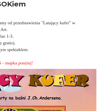
 GOKiem
my od przedstawienia "Latający kufer" w
Art.
las 1-3.
 gratis).
mym spektaklem.
 - mapka poniżej!