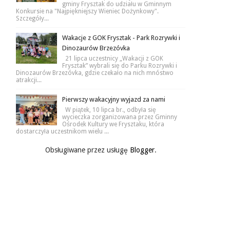
gminy Frysztak do udziału w Gminnym
Konkursie na "Najpiękniejszy Wieniec Dożynkowy".
Szczegóły...
Wakacje z GOK Frysztak - Park Rozrywki i
Dinozaurów Brzezóvka
21 lipca uczestnicy „Wakacji z GOK
Frysztak” wybrali się do Parku Rozrywki i
Dinozaurów Brzezóvka, gdzie czekało na nich mnóstwo
atrakcji...
Pierwszy wakacyjny wyjazd za nami
W piątek, 10 lipca br., odbyła się
wycieczka zorganizowana przez Gminny
Ośrodek Kultury we Frysztaku, która
dostarczyła uczestnikom wielu ...
Obsługiwane przez usługę
Blogger
.