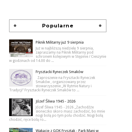
Popularne
Piknik Militarny już 9 sierpnia
Już w najbliższą niedzielę 9 sierpnia,
zapraszamy na Piknik Militarny pod
schronem kolejowym w Stępinie / Cieszynie
w godzinach od 14.00 do ...
Frysztacki Ryneczek Smaków
Zaproszenie na Frysztacki Ryneczek
Smaków , organizowany przez
stowarzyszenie „W Rytmie Natury i
Tradycji” Frysztacki Ryneczek Smaków to ...
Józef Śliwa 1945 - 2026
Józef Śliwa 1945 - 2026 „Zachodźże
słoneczko skoro masz zachodzić, bo mnie
nogi bolą po tym polu chodzić. Nogi bolą
chodzić, ręce bolą ro...
Wakacje z GOK Frysztak - Park Mani w