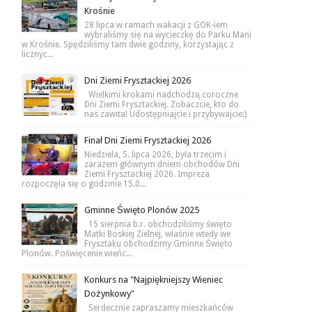
Krośnie
28 lipca w ramach wakacji z GOK-iem
wybraliśmy się na wycieczkę do Parku Mani
w Krośnie. Spędziliśmy tam dwie godziny, korzystając z
licznyc...
Dni Ziemi Frysztackiej 2026
Wielkimi krokami nadchodzą coroczne
Dni Ziemi Frysztackiej. Zobaczcie, kto do
nas zawita! Udostępniajcie i przybywajcie:)
Finał Dni Ziemi Frysztackiej 2026
Niedziela, 5. lipca 2026, była trzecim i
zarazem głównym dniem obchodów Dni
Ziemi Frysztackiej 2026. Impreza
rozpoczęła się o godzinie 15.0...
Gminne Święto Plonów 2025
15 sierpnia b.r. obchodziliśmy święto
Matki Boskiej Zielnej, właśnie wtedy we
Frysztaku obchodzimy Gminne Święto
Plonów. Poświęcenie wieńc...
Konkurs na "Najpiękniejszy Wieniec
Dożynkowy"
Serdecznie zapraszamy mieszkańców